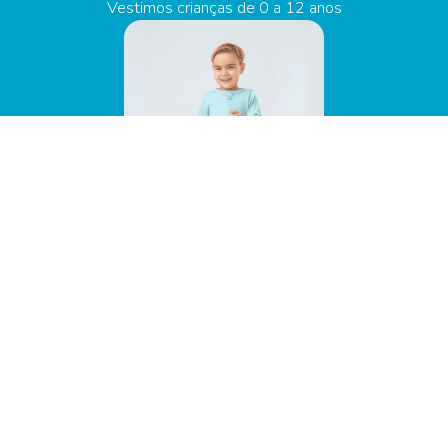
Vestimos crianças de 0 a 12 anos
Soft Baby
De 0 a 3 anos
Malha canelada leve