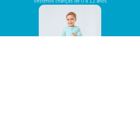
Vestimos crianças de 0 a 12 anos
Soft Baby
De 0 a 3 anos
Malha canelada leve
Toque macio